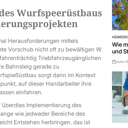
 des Wurfspeerüstbaus
erungsprojekten
HEIMDEK
POSTED
al Herausforderungen mittels
Wie m
IN
ete Vorschub nicht oft zu bewältigen W
und St
fahrenträchtig Triebfahrzeugänglichen
June 12
Post
ere Bahnsteig gerade zu
Date
rfspießüstbau sorgt dann im Kontext
punkt, auf dieser Handarbeiter ihre
lassen einfahren.
rf überdies Implementierung des
olange wie jedweder Bereiche des
cht Entstehen herbringen. das ist