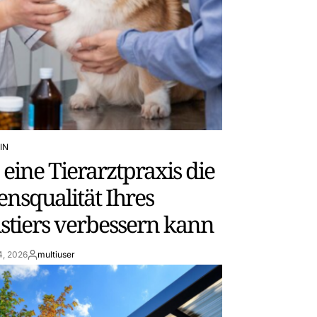
IN
eine Tierarztpraxis die
nsqualität Ihres
stiers verbessern kann
4, 2026
multiuser
By: