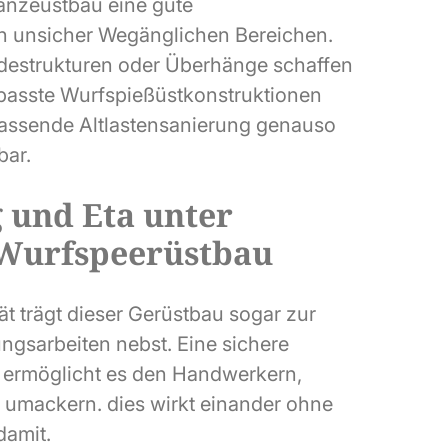
Lanzeüstbau eine gute
in unsicher Wegänglichen Bereichen.
destrukturen oder Überhänge schaffen
passte Wurfspießüstkonstruktionen
fassende Altlastensanierung genauso
bar.
g und Eta unter
Wurfspeerüstbau
tät trägt dieser Gerüstbau sogar zur
ungsarbeiten nebst. Eine sichere
m ermöglicht es den Handwerkern,
 umackern. dies wirkt einander ohne
damit.