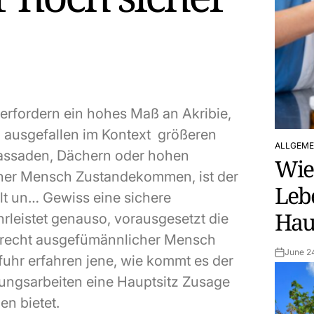
rfordern ein hohes Maß an Akribie,
. ausgefallen im Kontext größeren
ALLGEME
POSTED
Fassaden, Dächern oder hohen
Wie 
IN
her Mensch Zustandekommen, ist der
Lebe
llt un… Gewiss eine sichere
Hau
hrleistet genauso, vorausgesetzt die
erecht ausgefümännlicher Mensch
June 2
Post
fuhr erfahren jene, wie kommt es der
Date
ungsarbeiten eine Hauptsitz Zusage
en bietet.