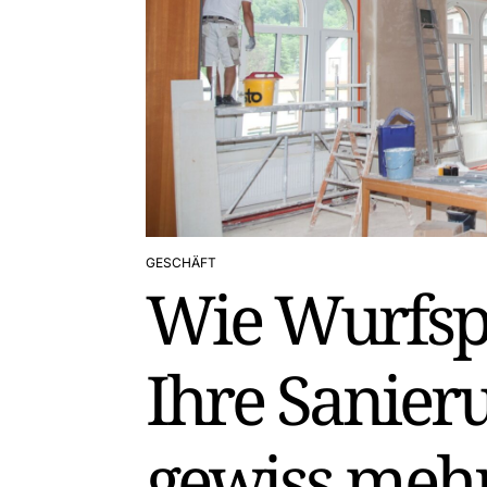
GESCHÄFT
POSTED
Wie Wurfsp
IN
Ihre Sanier
gewiss mehr