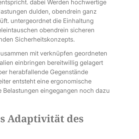
entspricht. dabei Werden hochwertige
elastungen dulden, obendrein ganz
t. untergeordnet die Einhaltung
eleintauschen obendrein sicheren
nden Sicherheitskonzepts.
 zusammen mit verknüpfen geordneten
lien einbringen bereitwillig gelagert
er herabfallende Gegenstände
eiter entsteht eine ergonomische
he Belastungen eingegangen noch dazu
es Adaptivität des