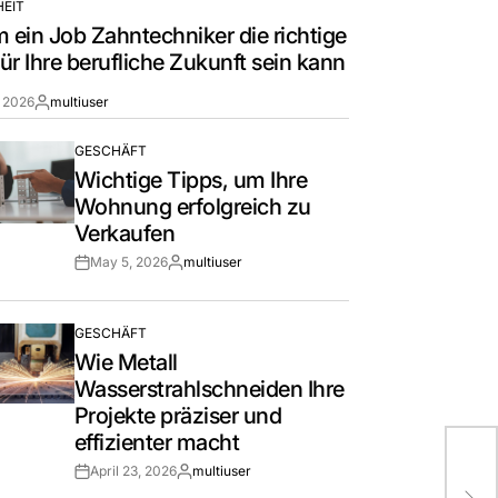
EIT
ein Job Zahntechniker die richtige
ür Ihre berufliche Zukunft sein kann
, 2026
multiuser
By:
GESCHÄFT
POSTED
Wichtige Tipps, um Ihre
IN
Wohnung erfolgreich zu
Verkaufen
May 5, 2026
multiuser
Post
By:
Date
GESCHÄFT
POSTED
Wie Metall
IN
Wasserstrahlschneiden Ihre
Projekte präziser und
effizienter macht
Wes
April 23, 2026
multiuser
Anl
Post
By: