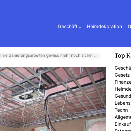
Geschäft
Heimdekoration
G
Top K
hre Sanierungsarbeiten gewiss mehr noch sicher Kraft
Geschä
Gesetz
Finanz
Heimde
Gesund
Lebenss
Techn
Allgem
Einkau