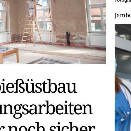
Fotogra
Jambo
ießüstbau
ungsarbeiten
 noch sicher