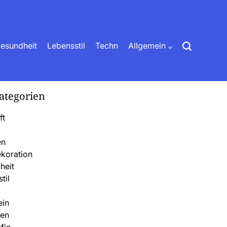
esundheit
Lebensstil
Techn
Allgemein
ategorien
ft
en
koration
heit
til
ein
fen