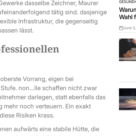
GESUNDH
e Gewerke dasselbe Zeichner, Maurer
POSTED
Warum 
IN
aufeinanderfolgend tätig sind. dasjenige
Wahl f
xible Infrastruktur, die gegenseitig
June 3
assen lässt.
Post
Date
fessionellen
 oberste Vorrang, eigen bei
 Stufe. non…lle schaffen nicht zwar
itnehmer darlegen, statt ebenfalls das
 mehr noch verteuern. Ein exakt
diese Risiken krass.
nen aufwärts eine stabile Hütte, die