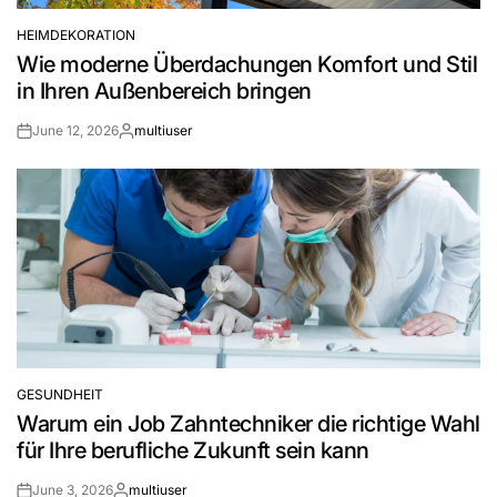
HEIMDEKORATION
POSTED
Wie moderne Überdachungen Komfort und Stil
IN
in Ihren Außenbereich bringen
June 12, 2026
multiuser
Post
By:
Date
GESUNDHEIT
POSTED
Warum ein Job Zahntechniker die richtige Wahl
IN
für Ihre berufliche Zukunft sein kann
June 3, 2026
multiuser