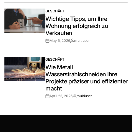
Post
By:
Date
GESCHÄFT
POSTED
Wichtige Tipps, um Ihre
IN
Wohnung erfolgreich zu
Verkaufen
May 5, 2026
multiuser
Post
By:
Date
GESCHÄFT
POSTED
Wie Metall
IN
Wasserstrahlschneiden Ihre
Projekte präziser und effizienter
macht
April 23, 2026
multiuser
Post
By:
Date