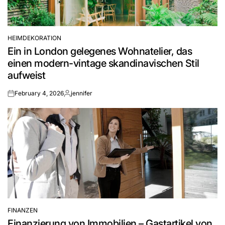
HEIMDEKORATION
POSTED
Ein in London gelegenes Wohnatelier, das
IN
einen modern-vintage skandinavischen Stil
aufweist
February 4, 2026
jennifer
on
Posted
by
FINANZEN
POSTED
Finanzierung von Immobilien – Gastartikel von
IN