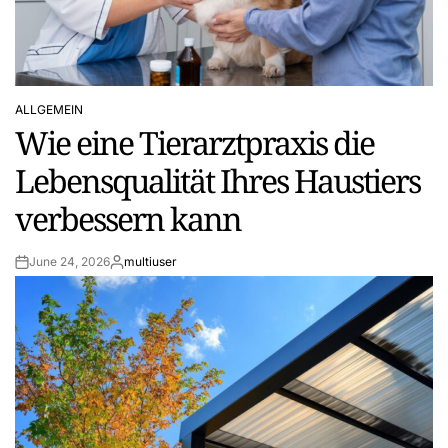
ALLGEMEIN
POSTED
Wie eine Tierarztpraxis die
IN
Lebensqualität Ihres Haustiers
verbessern kann
June 24, 2026
multiuser
Post
By:
Date