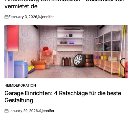
vermietet.de
February 3, 2026
jennifer
on
Posted
by
HEIMDEKORATION
POSTED
Garage Einrichten: 4 Ratschläge für die beste
IN
Gestaltung
January 29, 2026
jennifer
on
Posted
by