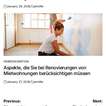
January 29, 2026
jennifer
on
Posted
by
HEIMDEKORATION
POSTED
Aspekte, die Sie bei Renovierungen von
IN
Mietwohnungen berücksichtigen müssen
January 27, 2026
jennifer
on
Posted
by
Post
Previous:
Next: