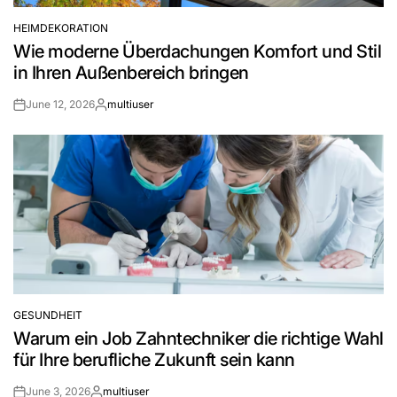
HEIMDEKORATION
POSTED
Wie moderne Überdachungen Komfort und Stil
IN
in Ihren Außenbereich bringen
June 12, 2026
multiuser
Post
By:
Date
GESUNDHEIT
POSTED
Warum ein Job Zahntechniker die richtige Wahl
IN
für Ihre berufliche Zukunft sein kann
June 3, 2026
multiuser