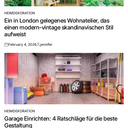
HEIMDEKORATION
POSTED
Ein in London gelegenes Wohnatelier, das
IN
einen modern-vintage skandinavischen Stil
aufweist
February 4, 2026
jennifer
on
Posted
by
HEIMDEKORATION
POSTED
Garage Einrichten: 4 Ratschläge für die beste
IN
Gestaltung