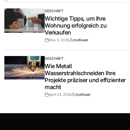
Post
By:
Date
GESCHÄFT
POSTED
Wichtige Tipps, um Ihre
IN
Wohnung erfolgreich zu
Verkaufen
May 5, 2026
multiuser
Post
By:
Date
GESCHÄFT
POSTED
Wie Metall
IN
Wasserstrahlschneiden Ihre
Projekte präziser und effizienter
macht
April 23, 2026
multiuser
Post
By:
Date