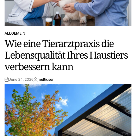
ALLGEMEIN
POSTED
Wie eine Tierarztpraxis die
IN
Lebensqualität Ihres Haustiers
verbessern kann
June 24, 2026
multiuser
Post
By:
Date