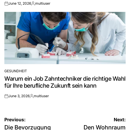
June 12, 2026
multiuser
on
Posted
by
GESUNDHEIT
POSTED
Warum ein Job Zahntechniker die richtige Wahl
IN
für Ihre berufliche Zukunft sein kann
June 3, 2026
multiuser
on
Posted
by
Post
Previous:
Next:
Die Bevorzugung
Den Wohnraum