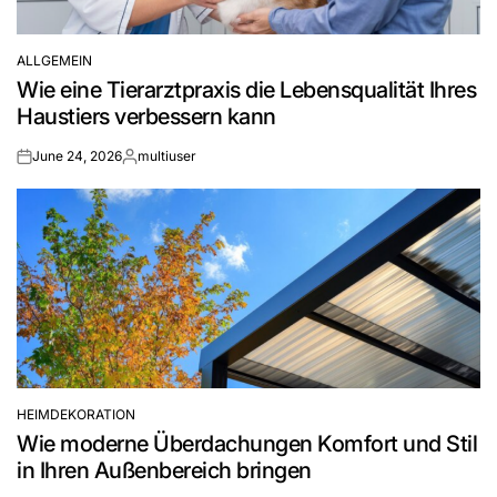
ALLGEMEIN
POSTED
Wie eine Tierarztpraxis die Lebensqualität Ihres
IN
Haustiers verbessern kann
June 24, 2026
multiuser
on
Posted
by
HEIMDEKORATION
POSTED
Wie moderne Überdachungen Komfort und Stil
IN
in Ihren Außenbereich bringen