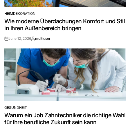
HEIMDEKORATION
POSTED
Wie moderne Überdachungen Komfort und Stil
IN
in Ihren Außenbereich bringen
June 12, 2026
multiuser
Post
By:
Date
GESUNDHEIT
POSTED
Warum ein Job Zahntechniker die richtige Wahl
IN
für Ihre berufliche Zukunft sein kann