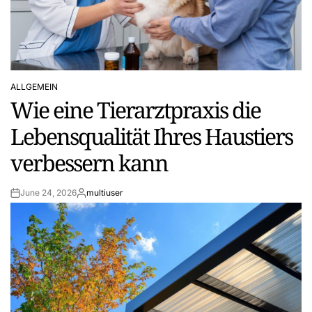
ALLGEMEIN
POSTED
Wie eine Tierarztpraxis die
IN
Lebensqualität Ihres Haustiers
verbessern kann
June 24, 2026
multiuser
Post
By:
Date