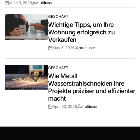
June 3, 2026
multiuser
Post
By:
Date
GESCHÄFT
POSTED
Wichtige Tipps, um Ihre
IN
Wohnung erfolgreich zu
Verkaufen
May 5, 2026
multiuser
Post
By:
Date
GESCHÄFT
POSTED
Wie Metall
IN
Wasserstrahlschneiden Ihre
Projekte präziser und effizienter
macht
April 23, 2026
multiuser
Post
By:
Date