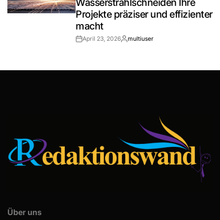
Wasserstrahlschneiden Ihre
Projekte präziser und effizienter
macht
April 23, 2026
multiuser
Post
By:
Date
Über uns