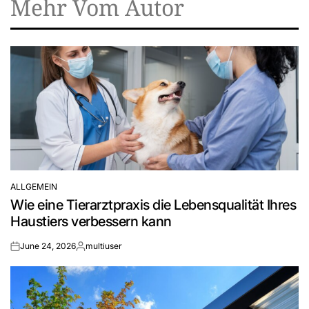
Mehr Vom Autor
ALLGEMEIN
POSTED
Wie eine Tierarztpraxis die Lebensqualität Ihres
IN
Haustiers verbessern kann
June 24, 2026
multiuser
on
Posted
by