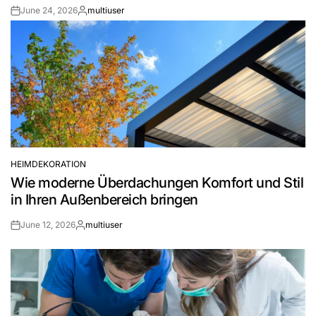
June 24, 2026
multiuser
Post
By:
Date
HEIMDEKORATION
POSTED
Wie moderne Überdachungen Komfort und Stil
IN
in Ihren Außenbereich bringen
June 12, 2026
multiuser
Post
By:
Date