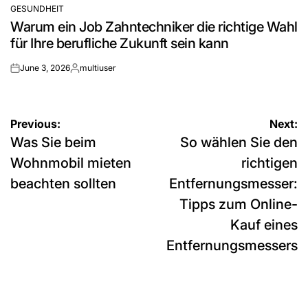
GESUNDHEIT
POSTED
Warum ein Job Zahntechniker die richtige Wahl
IN
für Ihre berufliche Zukunft sein kann
June 3, 2026
multiuser
on
Posted
by
Post
Previous:
Next:
Was Sie beim
So wählen Sie den
navigation
Wohnmobil mieten
richtigen
beachten sollten
Entfernungsmesser:
Tipps zum Online-
Kauf eines
Entfernungsmessers