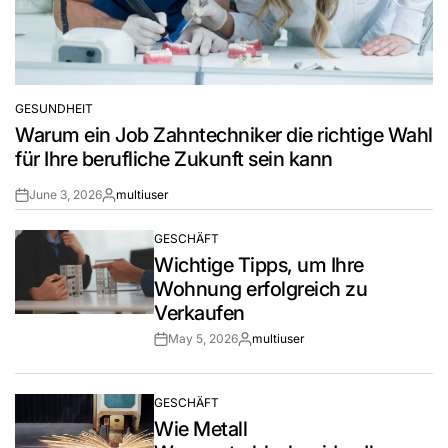
GESUNDHEIT
POSTED
Warum ein Job Zahntechniker die richtige Wahl
IN
für Ihre berufliche Zukunft sein kann
June 3, 2026
multiuser
Post
By:
Date
GESCHÄFT
POSTED
Wichtige Tipps, um Ihre
IN
Wohnung erfolgreich zu
Verkaufen
May 5, 2026
multiuser
Post
By:
Date
GESCHÄFT
POSTED
Wie Metall
IN