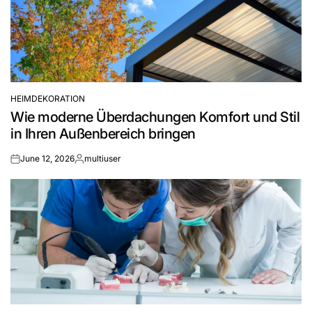
HEIMDEKORATION
POSTED
Wie moderne Überdachungen Komfort und Stil
IN
in Ihren Außenbereich bringen
June 12, 2026
multiuser
on
Posted
by