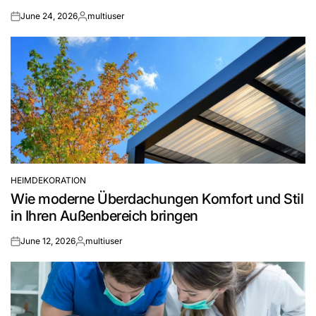
June 24, 2026
multiuser
on
Posted
by
HEIMDEKORATION
POSTED
Wie moderne Überdachungen Komfort und Stil
IN
in Ihren Außenbereich bringen
June 12, 2026
multiuser
on
Posted
by